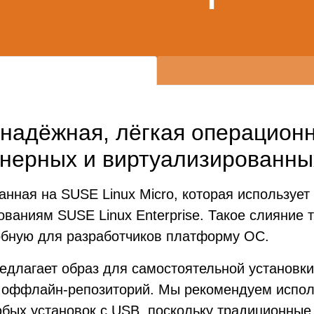
рхнадёжная, лёгкая операцион
нерных и виртуализированных
анная на SUSE Linux Micro, которая используе
ованиям SUSE Linux Enterprise. Такое слияние 
бную для разработчиков платформу ОС.
редлагает образ для самостоятельной установки
к оффлайн-репозиторий. Мы рекомендуем испол
юбых установок с USB, поскольку традиционные