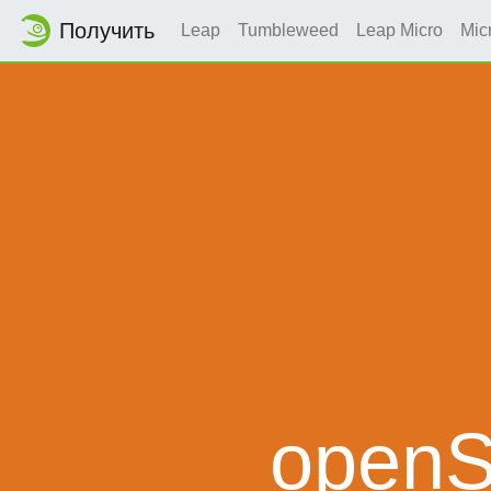
Получить
Leap
Tumbleweed
Leap Micro
Mic
openS