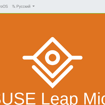
roOS
Русский
USE Leap Mic