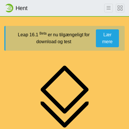
Hent
Beta
Leap 16.1
er nu tilgængeligt for
Lær
download og test
mere