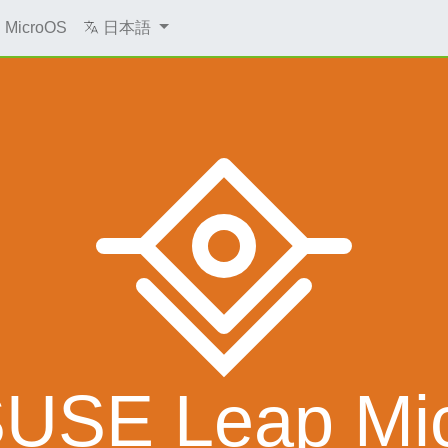
MicroOS
日本語
USE Leap Mic