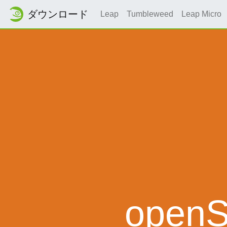
ダウンロード
Leap
Tumbleweed
Leap Micro
openS