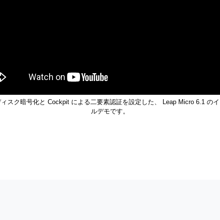
スク暗号化と Cockpit による二要素認証を設定した、 Leap Micro 6.1 
ルデモです。