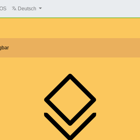
oOS
Deutsch
gbar