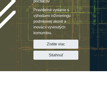
počítačov
Pravidelné vydanie s
výhodami inžinieringu
podnikovej akosti a
inovácií vyvinutých
komunitou.
Zistite viac
Stiahnuť