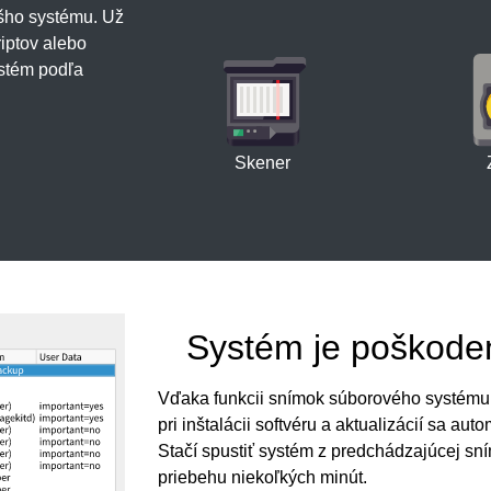
ášho systému. Už
iptov alebo
ystém podľa
Skener
Systém je poškoden
Vďaka funkcii snímok súborového systému 
pri inštalácii softvéru a aktualizácií sa au
Stačí spustiť systém z predchádzajúcej sn
priebehu niekoľkých minút.