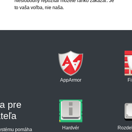
Neslobodný repozitár môžete ľahko zakázať. Je
to vaša voľba, nie naša.
AppArmor
Fi
ba pre
teľa
Hardvér
Rozdel
 systému pomáha