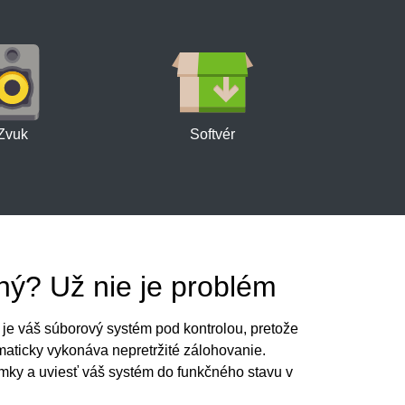
Zvuk
Softvér
ý? Už nie je problém
je váš súborový systém pod kontrolou, pretože
tomaticky vykonáva nepretržité zálohovanie.
ímky a uviesť váš systém do funkčného stavu v