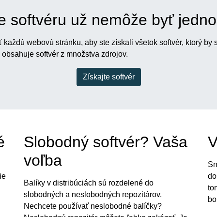
e softvéru už nemôže byť jedn
 každú webovú stránku, aby ste získali všetok softvér, ktorý by 
 obsahuje softvér z množstva zdrojov.
Získajte softvér
é
Slobodný softvér? Vaša
V
voľba
Sn
ie
do
Balíky v distribúciách sú rozdelené do
to
slobodných a neslobodných repozitárov.
bo
Nechcete používať neslobodné balíčky?