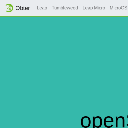
Obter
Leap
Tumbleweed
Leap Micro
MicroOS
open