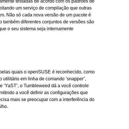
vamente testadas de acordo com os padrões de
veitando um serviço de compilação que outras
jam. Não só cada nova versão de um pacote é
o também diferentes conjuntos de versões são
 que o seu sistema seja internamente
 pelas quais o openSUSE é reconhecido, como
 o utilitário em linha de comando ‘snapper’,
le ‘YaST’, o Tumbleweed dá a você controle
rmitindo a você definir as configurações que
ecisa mais se preocupar com a interferência do
lho.