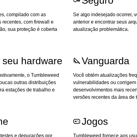
Seguro
tes, compilado com as
Se algo indesejado ocorrer, 
recentes, com firewall e
anterior e encontrar seus ar
rão, sua proteção é coberta
atualização problemática.
 seu hardware
Vanguarda
austivamente, o Tumbleweed
Você obtém atualizações fr
ucas outras distribuições
vulnerabilidades ou corrigem 
ra estações de trabalho e
desenvolvimentos mais recent
versões recentes da área de 
me
Jogos
testes e depurações por
Tumbleweed fornece aos usuá