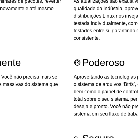
lhares de pacotes, reverter
As atualizações são exausti
r novamente e até mesmo
qualidade da indústria, apro
distribuições Linux nos inve
testada individualmente, com
testados entre si, garantindo
consistente.
mente
Poderoso
. Você não precisa mais se
Aproveitando as tecnologias
s massivas do sistema que
o sistema de arquivos ‘Btrfs’,
bem como o painel de contro
total sobre o seu sistema, pe
deseja e pronto. Você não pr
sistema em seu fluxo de traba