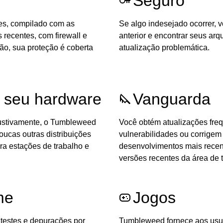
Seguro
tes, compilado com as
Se algo indesejado ocorrer, 
recentes, com firewall e
anterior e encontrar seus ar
rão, sua proteção é coberta
atualização problemática.
 seu hardware
Vanguarda
austivamente, o Tumbleweed
Você obtém atualizações fr
ucas outras distribuições
vulnerabilidades ou corrigem 
ra estações de trabalho e
desenvolvimentos mais recent
versões recentes da área de 
me
Jogos
testes e depurações por
Tumbleweed fornece aos usuá