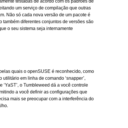
vamente testadas de acordo com os padrões de
veitando um serviço de compilação que outras
jam. Não só cada nova versão de um pacote é
o também diferentes conjuntos de versões são
 que o seu sistema seja internamente
 pelas quais o openSUSE é reconhecido, como
 o utilitário em linha de comando ‘snapper’,
le ‘YaST’, o Tumbleweed dá a você controle
rmitindo a você definir as configurações que
ecisa mais se preocupar com a interferência do
lho.