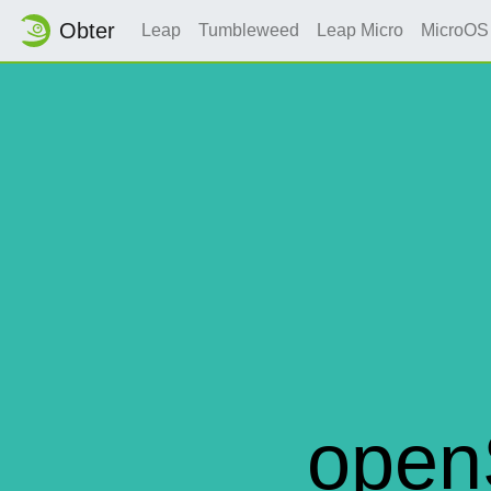
Obter
Leap
Tumbleweed
Leap Micro
MicroOS
open