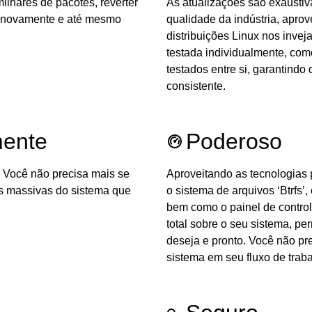
lhares de pacotes, reverter
As atualizações são exausti
r novamente e até mesmo
qualidade da indústria, apro
distribuições Linux nos inve
testada individualmente, com
testados entre si, garantindo
consistente.
mente
Poderoso
. Você não precisa mais se
Aproveitando as tecnologias
s massivas do sistema que
o sistema de arquivos ‘Btrfs’,
bem como o painel de contro
total sobre o seu sistema, pe
deseja e pronto. Você não pr
sistema em seu fluxo de traba