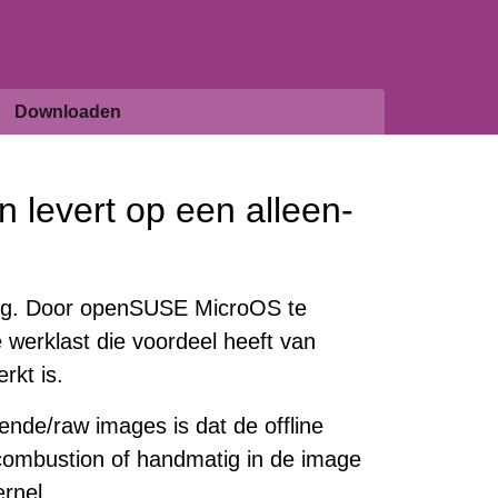
Downloaden
n levert op een alleen-
ing. Door openSUSE MicroOS te
e werklast die voordeel heeft van
rkt is.
rende/raw images is dat de offline
 combustion of handmatig in de image
rnel.