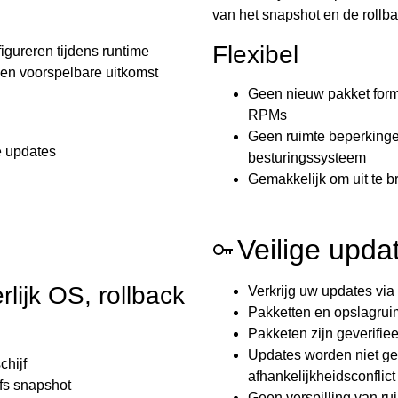
van het snapshot en de rollba
Flexibel
igureren tijdens runtime
een voorspelbare uitkomst
Geen nieuw pakket form
RPMs
Geen ruimte beperkingen
e updates
besturingssysteem
Gemakkelijk om uit te b
Veilige upda
lijk OS, rollback
Verkrijg uw updates v
Pakketten en opslagrui
Pakketen zijn geverifie
Updates worden niet ge
chijf
afhankelijkheidsconflict 
rfs snapshot
Geen verspilling van r