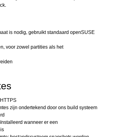
ck.
aat is nodig, gebruikt standaard openSUSE
, voor zowel partities als het
reiden
tes
ia HTTPS
mtes zijn ondertekend door ons build systeem
erd
ïnstalleerd wanneer er een
is
uimte: bestandssysteem snapshots worden