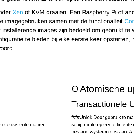
onder
Xen
of KVM draaien. Een Raspberry Pi of an
e imagegebruiken samen met de functionalteit
Com
f installerende images zijn bedoeld om gebruikt t
iguratie te bieden bij elke eerste keer opstarten,
woord.
Atomische u
Transactionele 
###Uniek Door gebruik te ma
en consistente manier
schijfruimte op een efficiënt
bestandssysteem opslaan. All