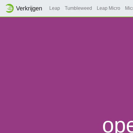
Verkrijgen
Leap
Tumbleweed
Leap Micro
Mic
op