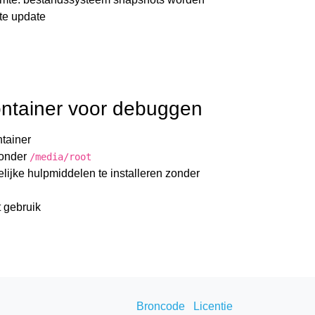
kte update
ntainer voor debuggen
ntainer
 onder
/media/root
ijke hulpmiddelen te installeren zonder
 gebruik
Broncode
Licentie