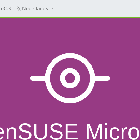
roOS
Nederlands
enSUSE Micr