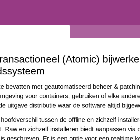
ransactioneel (Atomic) bijwerke
ndssysteem
te bevatten met geautomatiseerd beheer & patch
ne omgeving voor containers, gebruiken of elke ander
e uitgave distributie waar de software altijd bijgewe
oofdverschil tussen de offline en zichzelf installe
. Raw en zichzelf installeren biedt aanpassen via
is geschreven. Er is een optie voor een realtime ke